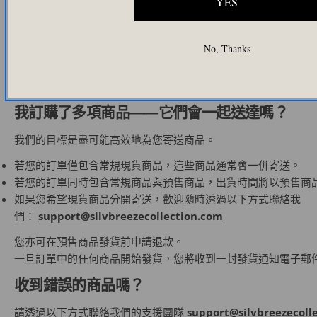
YES
限制）
我的訂單將如何寄送？
No, Thanks
您的 Silvbreeze 訂單將透過
我們的信賴物流合作夥伴
之一進行運
系統將根據您的地址自動選擇最有效的配送方式。
我訂購了多項商品——它們會一起送達嗎？
我們的目標是盡可能高效地為您寄送商品。
若您的訂單僅包含常規現貨商品，這些商品通常會一併寄送。
若您的訂單同時包含常規商品與預售商品，出貨時間將以預售商
如果您希望現貨商品分開寄送，歡迎隨時透過以下方式聯絡我
們：
support@silvbreezecollection.com
您亦可在預售商品發貨前申請退款。
一旦訂單中的任何商品開始發貨，您將收到一封發貨通知電子郵
收到錯誤的商品嗎？
請透過以下方式聯絡我們的支援團隊
support@silvbreezecoll