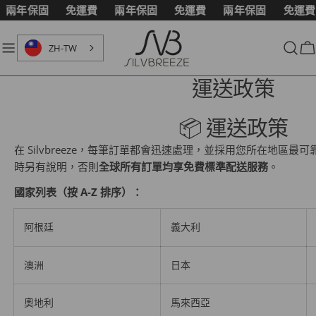
跳
兩年保固
免運費
兩年保固
免運費
兩年保固
免運費
至
內
ZH-TW
容
運送政策
📦 運送政策
在 Silvbreeze，每筆訂單都會迅速處理，並採用您所在地區最
時另有說明
，否則
全球所有訂單均享免費標準配送服務
。
國家列表（按 A-Z 排序）：
阿根廷
義大利
澳洲
日本
奧地利
馬來西亞