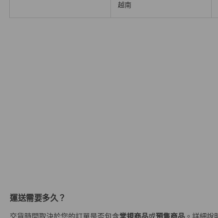
越南
運送需要多久？
交貨時間取決於您的訂單是否包含
常規商品
或
預售商品
。詳細說