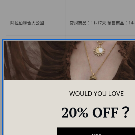
阿拉伯聯合大公國
常規商品：11-17天
預售商品
：14
英國
常規商品：7-12 天
預售商品
：14-
美國
常規商品：10-14 天
預售商品
：14
WOULD YOU LOVE
越南
常規商品：11-16天
預售商品
：14
20% OFF？
（註：部分商品可能因當地進口法規、物流限制，或某些物流業