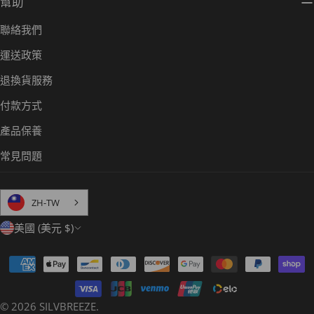
幫助
聯絡我們
運送政策
退換貨服務
付款方式
產品保養
常見問題
ZH-TW
國
美國 (美元 $)
家
付
/
款
地
方
© 2026
SILVBREEZE
.