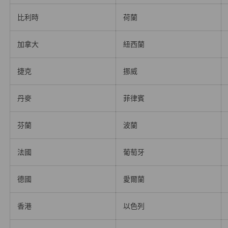
比利時
荷蘭
加拿大
紐西蘭
捷克
挪威
丹麥
菲律賓
芬蘭
波蘭
法國
葡萄牙
德國
愛爾蘭
香港
以色列