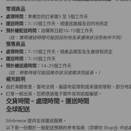
常規商品
處理時間：
準備您的訂單需
3 至 5
個工作天
運送時間：
7–10個
工作天，視運送路線及目的地而定
預計總配送時間：
自購買日起
10–15
個工作天
（註：實際運送時間可能因目的地及承運商狀況而有所不同）
預售商品
處理時間：
7–15個
工作天，視產品類型及生產排程而定
運送時間：
7–10個
工作天
預計總送達時間：
14–25
個工作天
（註：預售時程可能因庫存狀況或需求而延長。）
補充說明
由於海關檢查、當地法規、偏遠地區限制或承運商限制，部分地
訂單一經出貨，您將透過電子郵件收到追蹤編號。
交貨時間 = 處理時間 + 運送時間
全球配送
Silvbreeze 提供全球運送服務。
以下是一份關於一般配送預期的參考指南
（您需在 Shopify 